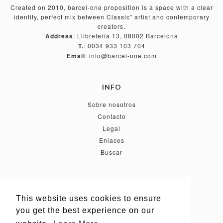
Created on 2010, barcel-one proposition is a space with a clear
identity, perfect mix between Classic” artist and contemporary
creators.
Address
: Llibreteria 13, 08002 Barcelona
T.
: 0034 933 103 704
Email
: info@barcel-one.com
INFO
Sobre nosotros
Contacto
Legal
Enlaces
Buscar
FOLLOW US
This website uses cookies to ensure
This website uses cookies to ensure
you get the best experience on our
you get the best experience on our